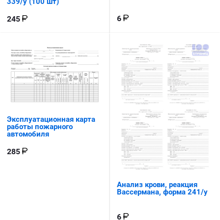
339/у (100 шт)
6
245
Эксплуатационная карта
работы пожарного
автомобиля
285
Анализ крови, реакция
Вассермана, форма 241/у
6