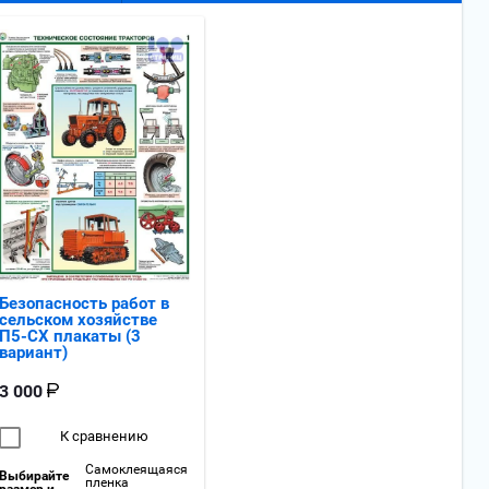
Безопасность работ в
сельском хозяйстве
П5-СХ плакаты (3
вариант)
3 000
К сравнению
Самоклеящаяся
Выбирайте
пленка
размер и