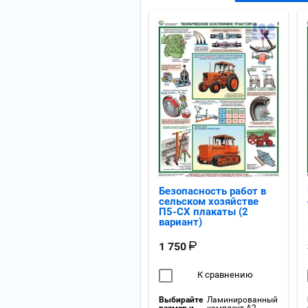
Безопасность работ в
сельском хозяйстве
П5-СХ плакаты (2
вариант)
1 750
К сравнению
Выбирайте
Ламинированный
размер и
комплект А2