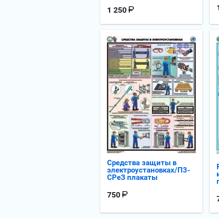
1 250
Средства защиты в
электроустановках/П3-
СРеЗ плакаты
750