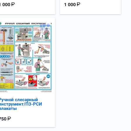
1 000
1 000
Ручной слесарный
инструмент/П3-РСИ
плакаты
750