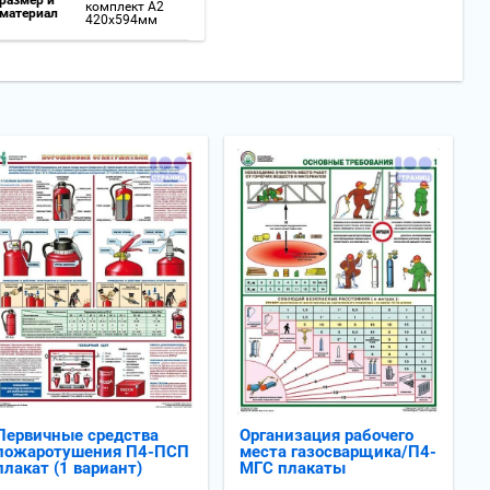
комплект А2
материал
420x594мм
Первичные средства
Организация рабочего
пожаротушения П4-ПСП
места газосварщика/П4-
плакат (1 вариант)
МГС плакаты