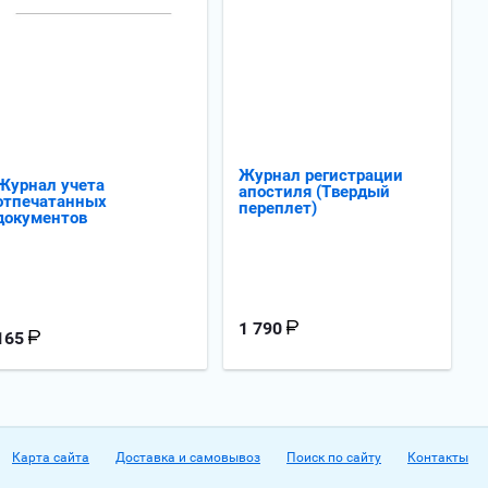
Журнал регистрации
Журнал учета
апостиля (Твердый
отпечатанных
переплет)
документов
1 790
165
Карта сайта
Доставка и самовывоз
Поиск по сайту
Контакты