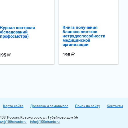
Книга получения
Журнал контроля
бланков листков
обследований
нетрудоспособности
(профосмотра)
медицинской
организации
195
195
Карта сайта
Доставка и самовывоз
Поиск по сайту
Контакты
403, Россия, Красногорск, ул. Губайлово дом 56
az@100stranic.ru
info@100stranic.ru