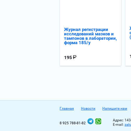
Журнал регистрации
исследований мазков и
тампонов в лаборатории,
форма 185/у
195
Главная
Новости
Напишите нам
Адрес: 143
8 925 788-81-82
Е-mail:
zak