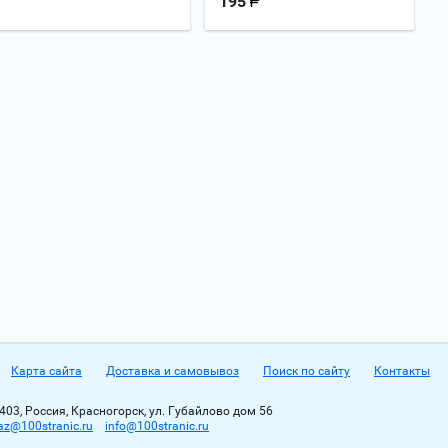
195
Карта сайта
Доставка и самовывоз
Поиск по сайту
Контакты
403, Россия, Красногорск, ул. Губайлово дом 56
az@100stranic.ru
info@100stranic.ru