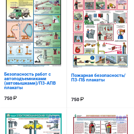
Безопасность работ с
Пожарная безопасность/
автоподъемниками
П3-ПБ плакаты
(автовышками)/П3-АПВ
плакаты
750
750