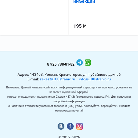
инъекций
195
8 925 788-81-82
Адрес: 143403, Россия, Красногорск, ул. Губайлово дом 56
Е-mail:
zakaz@100stranic.ru
info@100stranic.ru
Внимание. Данный интернет-сайт носит информационный характер и ни при каких условиях не
является публичной офертой,
которая определяется положениями Статьи 437 (2) Гражданского кодекса РФ. Для получения
подробной информации
о наличии и стоимости указанных товаров и (или) услуг, пожалуйста, обращайтесь к нашим
менеджерам по email
© 2015 - 2026