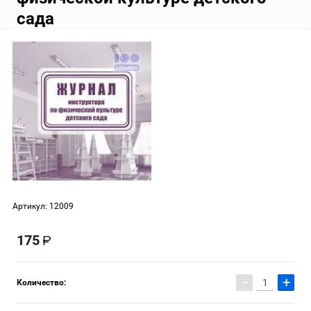
сада
Артикул:
12009
175
−
+
Количество: