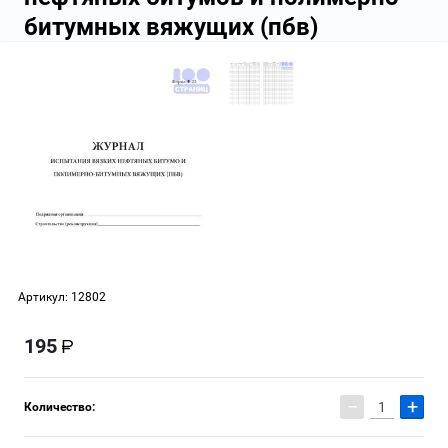
битумных вяжущих (пбв)
Артикул:
12802
195
−
+
Количество: