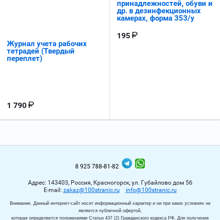
принадлежностей, обуви и
др. в дезинфекционных
камерах, форма 353/у
195
Журнал учета рабочих
тетрадей (Твердый
переплет)
1 790
8 925 788-81-82
Адрес: 143403, Россия, Красногорск, ул. Губайлово дом 56
Е-mail:
zakaz@100stranic.ru
info@100stranic.ru
Внимание. Данный интернет-сайт носит информационный характер и ни при каких условиях не
является публичной офертой,
которая определяется положениями Статьи 437 (2) Гражданского кодекса РФ. Для получения