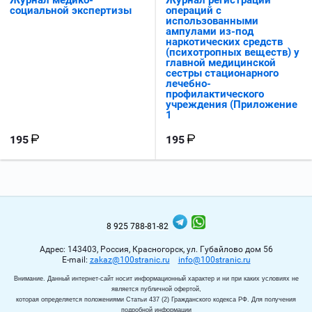
социальной экспертизы
операций с
использованными
ампулами из-под
наркотических средств
(психотропных веществ) у
главной медицинской
сестры стационарного
лечебно-
профилактического
учреждения (Приложение
1
195
195
8 925 788-81-82
Адрес: 143403, Россия, Красногорск, ул. Губайлово дом 56
Е-mail:
zakaz@100stranic.ru
info@100stranic.ru
Внимание. Данный интернет-сайт носит информационный характер и ни при каких условиях не
является публичной офертой,
которая определяется положениями Статьи 437 (2) Гражданского кодекса РФ. Для получения
подробной информации