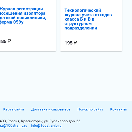
Журнал регистрации
Технологический
посещения изолятора
журнал учета отходов
детской поликлиники,
класса Б и В в
форма 059у
структурном
подразделении
185
195
Карта сайта
Доставка и самовывоз
Поиск по сайту
Контакты
403, Россия, Красногорск, ул. Губайлово дом 56
az@100stranic.ru
info@100stranic.ru