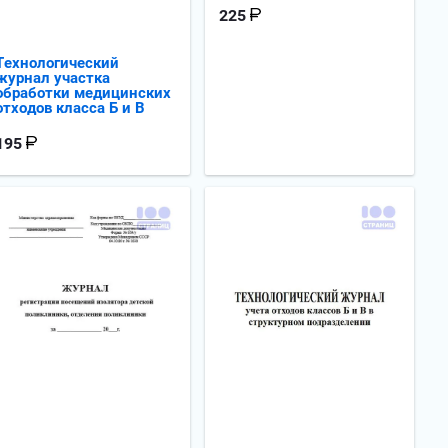
225
Технологический
журнал участка
обработки медицинских
отходов класса Б и В
195