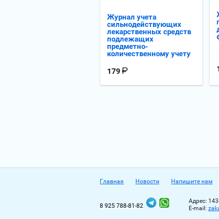
Журнал учета
сильнодействующих
лекарственных средств
подлежащих
предметно-
количественному учету
179
Главная
Новости
Напишите нам
Адрес: 143
8 925 788-81-82
Е-mail:
zak