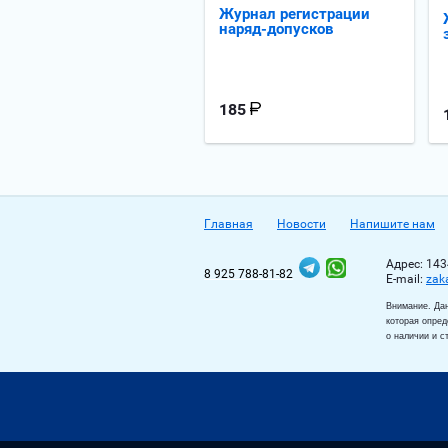
Журнал регистрации
наряд-допусков
185
Главная
Новости
Напишите нам
Адрес: 143
8 925 788-81-82
Е-mail:
zak
Внимание. Дан
которая опред
о наличии и с