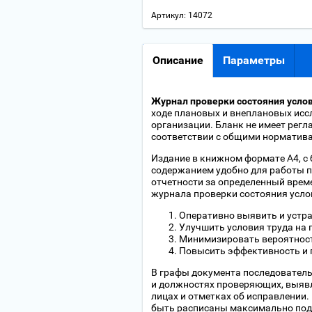
Артикул:
14072
Описание
Параметры
Журнал проверки состояния усло
ходе плановых и внеплановых исс
организации. Бланк не имеет рег
соответствии с общими норматива
Издание в книжном формате А4, с 
содержанием удобно для работы п
отчетности за определенный врем
журнала проверки состояния усло
Оперативно выявить и устра
Улучшить условия труда на п
Минимизировать вероятност
Повысить эффективность и 
В графы документа последователь
и должностях проверяющих, выявл
лицах и отметках об исправлении
быть расписаны максимально под