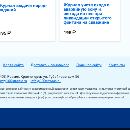
Журнал учета входа в
Журнал выдачи наряд-
аварийную зону и
заданий
выхода из нее при
ликвидации открытого
фонтана на скважине
195
195
Карта сайта
Доставка и самовывоз
Поиск по сайту
Контакты
403, Россия, Красногорск, ул. Губайлово дом 56
az@100stranic.ru
info@100stranic.ru
ный интернет-сайт носит информационный характер и ни при каких условиях не является публичной о
еляется положениями Статьи 437 (2) Гражданского кодекса РФ. Для получения подробной информации
тоимости указанных товаров и (или) услуг, пожалуйста, обращайтесь к нашим менеджерам по email