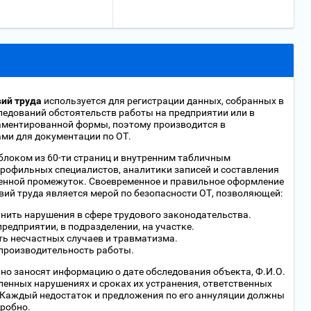
вий труда
используется для регистрации данных, собранных в
ледований обстоятельств работы на предприятии или в
ламентированной формы, поэтому производится в
ми для документации по ОТ.
блоком из 60-ти страниц и внутренним табличным
рофильных специалистов, аналитики записей и составления
енной промежуток. Своевременное и правильное оформление
вий труда является мерой по безопасности ОТ, позволяющей:
нить нарушения в сфере трудового законодательства.
редприятии, в подразделении, на участке.
ь несчастных случаев и травматизма.
производительность работы.
но заносят информацию о дате обследования объекта, Ф.И.О.
енных нарушениях и сроках их устранения, ответственных
. Каждый недостаток и предложения по его аннуляции должны
робно.