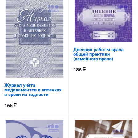
Дневник работы врача
общей практики
(семейного врача)
186
Журнал учёта
медикаментов в аптечках
и сроки их годности
165