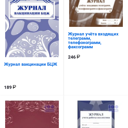
Журнал учёта входящих
телеграмм,
телефонограмм,
факсограмм
246
Журнал вакцинации БЦЖ
189