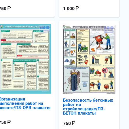
750
1 000
Организация
Безопасность бетонных
выполнения работ на
работ на
высоте/П3-ОРВ плакаты
стройплощадке/П3-
БЕТОН плакаты
750
750