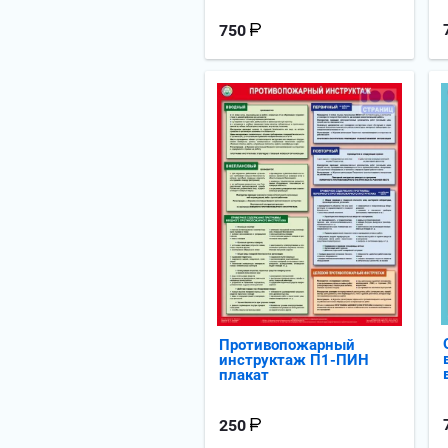
750
Противопожарный
инструктаж П1-ПИН
плакат
250