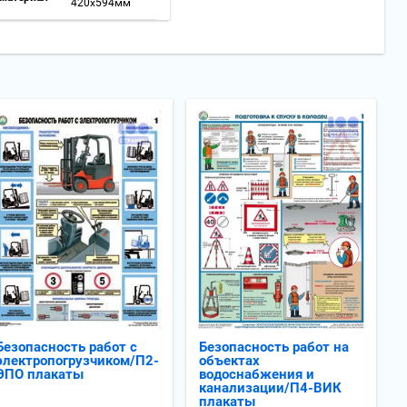
420x594мм
Безопасность работ с
Безопасность работ на
электропогрузчиком/П2-
объектах
ЭПО плакаты
водоснабжения и
канализации/П4-ВИК
плакаты