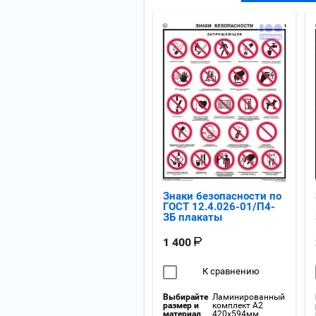
Знаки безопасности по
ГОСТ 12.4.026-01/П4-
ЗБ плакаты
1 400
К сравнению
Выбирайте
Ламинированный
размер и
комплект А2
материал
420x594мм