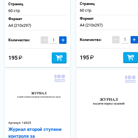
Страниц
Страниц
60 стр.
60 стр.
Формат
Формат
А4 (210x297)
А4 (210x297)
−
+
−
+
Количество:
Количество:
195
195
Артикул:
14025
Журнал второй ступени
контроля за