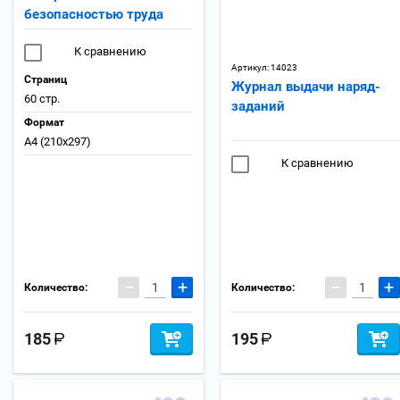
безопасностью труда
К сравнению
Артикул:
14023
Страниц
Журнал выдачи наряд-
60 стр.
заданий
Формат
А4 (210x297)
К сравнению
−
+
−
+
Количество:
Количество:
185
195