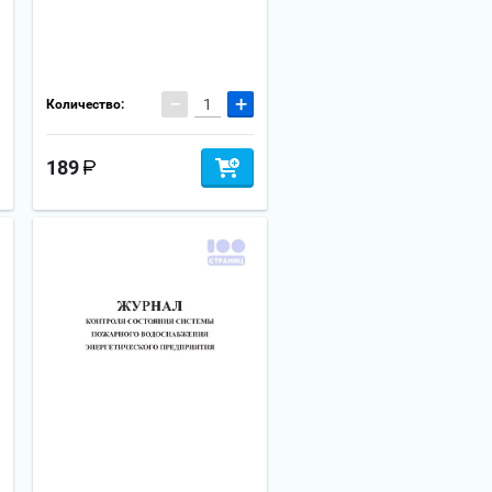
−
+
Количество:
189