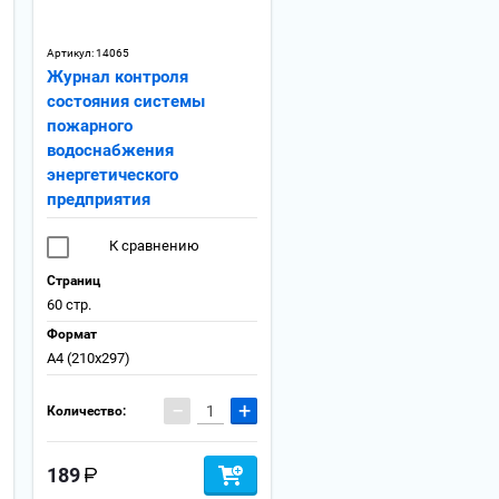
Артикул:
14065
Журнал контроля
состояния системы
пожарного
водоснабжения
энергетического
предприятия
К сравнению
Страниц
60 стр.
Формат
А4 (210x297)
−
+
Количество:
189