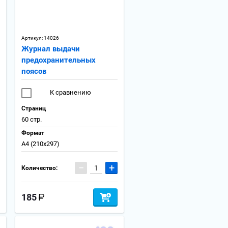
Артикул:
14026
Журнал выдачи
предохранительных
поясов
К сравнению
Страниц
60 стр.
Формат
А4 (210x297)
−
+
Количество:
185