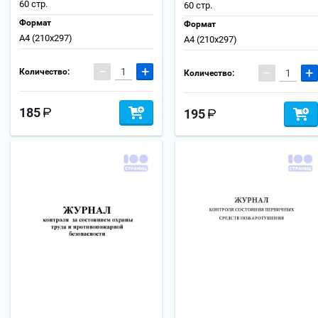
60 стр.
60 стр.
Формат
Формат
А4 (210x297)
А4 (210x297)
−
+
−
+
Количество:
Количество:
185
195