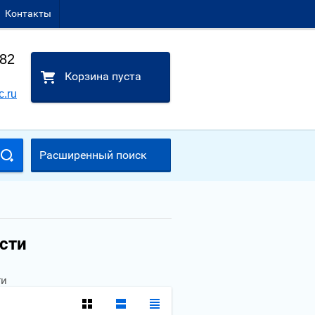
Контакты
-82
Корзина пуста
c.ru
Расширенный поиск
сти
ти