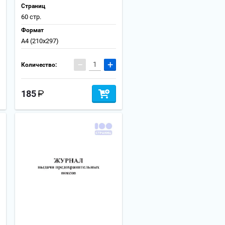
Страниц
60 стр.
Формат
А4 (210x297)
−
+
Количество:
185