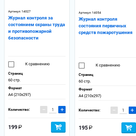
Артикул:
14027
Артикул:
14054
Журнал контроля за
Журнал контроля
состоянием охраны труда
состояния первичных
и противопожарной
средств пожаротушения
безопасности
К сравнению
К сравнению
Страниц
Страниц
60 стр.
60 стр.
Формат
Формат
А4 (210x297)
А4 (210x297)
−
+
−
+
Количество:
Количество:
199
195