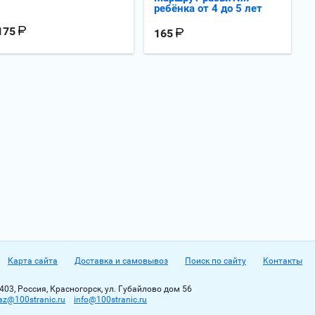
ребёнка от 4 до 5 лет
175
165
Карта сайта
Доставка и самовывоз
Поиск по сайту
Контакты
403, Россия, Красногорск, ул. Губайлово дом 56
az@100stranic.ru
info@100stranic.ru