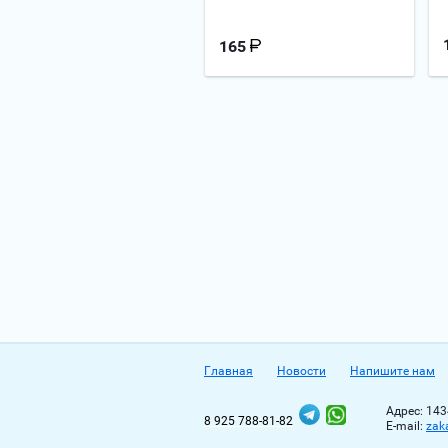
165
Главная
Новости
Напишите нам
Адрес: 143
8 925 788-81-82
Е-mail:
zak