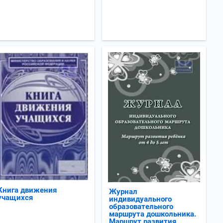
Книга движения
Журнал
учащихся
индивидуального
образовательного
маршрута дошкольника.
Маршрут развития