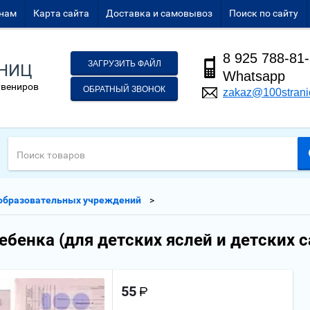
нам
Карта сайта
Доставка и самовывоз
Поиск по сайту
8 925 788-81
ЗАГРУЗИТЬ ФАЙЛ
АНИЦ
Whatsapp
увениров
ОБРАТНЫЙ ЗВОНОК
zakaz@100strani
образовательных учреждений
ебенка (для детских яслей и детских с
55