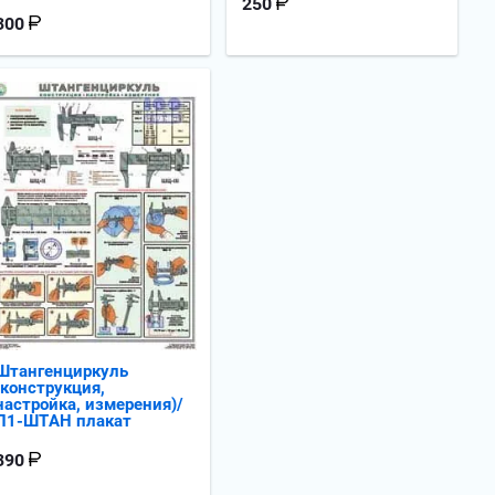
250
300
Штангенциркуль
(конструкция,
настройка, измерения)/
П1-ШТАН плакат
390