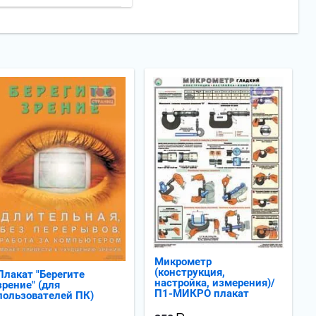
Микрометр
(конструкция,
Плакат "Берегите
настройка, измерения)/
зрение" (для
П1-МИКРО плакат
пользователей ПК)