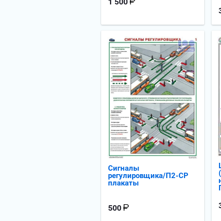
1 500
Сигналы
регулировщика/П2-СР
плакаты
500