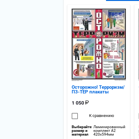
Осторожно! Терроризм/
П3-ТЕР плакаты
1 050
К сравнению
Выбирайте
Ламинированный
размер и
комплект А2
материал
420x594мм