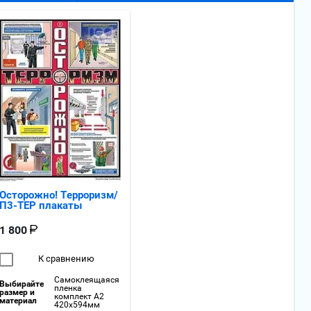
Осторожно! Терроризм/
П3-ТЕР плакаты
1 800
К сравнению
Самоклеящаяся
Выбирайте
пленка
размер и
комплект А2
материал
420x594мм