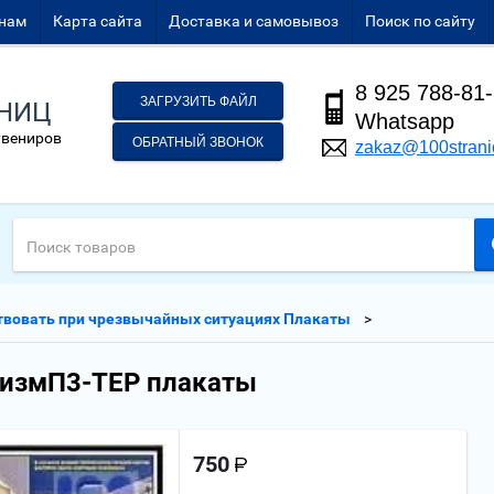
нам
Карта сайта
Доставка и самовывоз
Поиск по сайту
8 925 788-81
ЗАГРУЗИТЬ ФАЙЛ
АНИЦ
Whatsapp
увениров
ОБРАТНЫЙ ЗВОНОК
zakaz@100strani
твовать при чрезвычайных ситуациях Плакаты
ризмП3-ТЕР плакаты
750