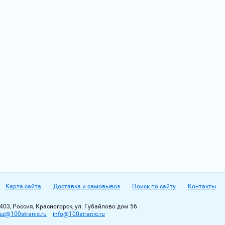
Карта сайта
Доставка и самовывоз
Поиск по сайту
Контакты
403, Россия, Красногорск, ул. Губайлово дом 56
az@100stranic.ru
info@100stranic.ru