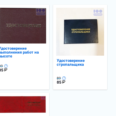
Удостоверение
выполнения работ на
высоте
Удостоверение
стропальщика
89
85
89
85