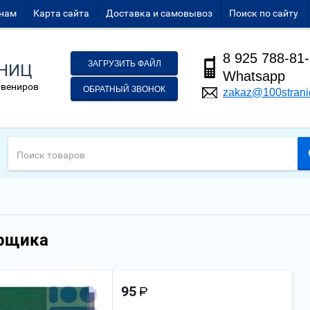
нам
Карта сайта
Доставка и самовывоз
Поиск по сайту
8 925 788-81
ЗАГРУЗИТЬ ФАЙЛ
АНИЦ
Whatsapp
увениров
ОБРАТНЫЙ ЗВОНОК
zakaz@100strani
арщика
95