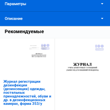
Параметры
Описание
Рекомендуемые
Журнал регистрации
дезинфекции
(дезинсекции) одежды,
постельных
принадлежностей, обуви и
др. в дезинфекционных
камерах, форма 353/у