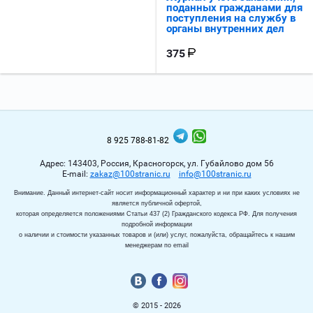
поданных гражданами для
поступления на службу в
органы внутренних дел
375
8 925 788-81-82
Адрес: 143403, Россия, Красногорск, ул. Губайлово дом 56
Е-mail:
zakaz@100stranic.ru
info@100stranic.ru
Внимание. Данный интернет-сайт носит информационный характер и ни при каких условиях не
является публичной офертой,
которая определяется положениями Статьи 437 (2) Гражданского кодекса РФ. Для получения
подробной информации
о наличии и стоимости указанных товаров и (или) услуг, пожалуйста, обращайтесь к нашим
менеджерам по email
© 2015 - 2026