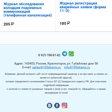
Журнал регистрации
Журнал обследования
аварийных заявок (форма
колодцев подземных
11-Э)
коммуникаций
(телефонная канализация)
185
205
8 925 788-81-82
Адрес: 143403, Россия, Красногорск, ул. Губайлово дом 56
Е-mail:
zakaz@100stranic.ru
info@100stranic.ru
Внимание. Данный интернет-сайт носит информационный характер и ни при каких условиях не
является публичной офертой,
которая определяется положениями Статьи 437 (2) Гражданского кодекса РФ. Для получения
подробной информации
о наличии и стоимости указанных товаров и (или) услуг, пожалуйста, обращайтесь к нашим
менеджерам по email