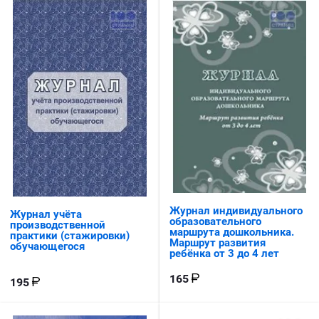
Журнал индивидуального
Журнал учёта
образовательного
производственной
маршрута дошкольника.
практики (стажировки)
Маршрут развития
обучающегося
ребёнка от 3 до 4 лет
165
195