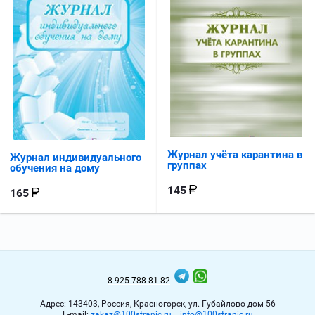
Журнал учёта карантина в
Журнал индивидуального
группах
обучения на дому
145
165
8 925 788-81-82
Адрес: 143403, Россия, Красногорск, ул. Губайлово дом 56
Е-mail:
zakaz@100stranic.ru
info@100stranic.ru